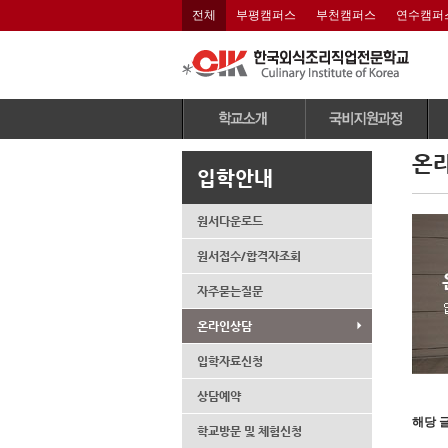
전체
부평캠퍼스
부천캠퍼스
연수캠퍼
이사장 인사말
전체과정보기
온
입학안내
연혁 및 수상내역
국민내일배움카드제
(
CIK 조직도
조리과정
기
원서다운로드
CIK 비전
제과제빵과정
원서접수/합격자조회
CIK 교육특징
커피과정
자주묻는질문
산학협력MOU
학교시설
온라인상담
학교강사안내
입학자료신청
학교위치
상담예약
인재채용
해당 
학교방문 및 체험신청