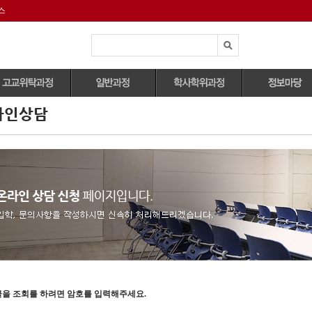
스
라인상담
전체과정보기
전체과정보기
외식조리전공
자격증안내
호텔조리과
자격증취득과정
관광식음료전공
유학정보
양식,한식,중식조리
정규과정
식공간연출전공
대회정보
능사)
영셰프/영파티셰 과
국내외 취업정보
제과제빵기능사
정
파티쉐과
구인구직정보
취미&원데이클래스
제과제빵기능사
바리스타과
작품연구과정
대회지도과정
글을 조회를 하려면 암호를 입력해주세요.