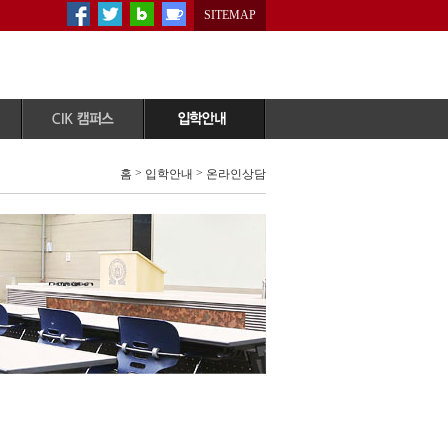
SITEMAP
공지사항
원서다운로드
>
>
홈
입학안내
온라인상담
CIK이벤트
원서접수/조회
학사일정
자주묻는질문
자료실
온라인상담
증명서 발급안내
입학자료신청
CIK갤러리
상담예약
CIK미디어
학교방문/체험
People&story
CIK홍보자료실