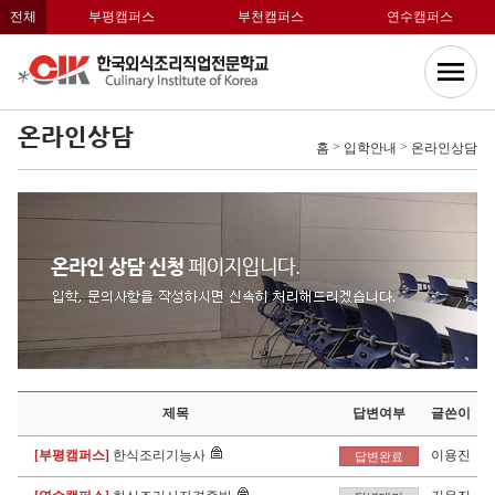
전체
부평캠퍼스
부천캠퍼스
연수캠퍼스
온라인상담
>
>
홈
입학안내
온라인상담
제목
답변여부
글쓴이
[부평캠퍼스]
한식조리기능사
이용진
답변완료