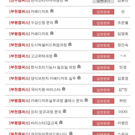
[연수캠퍼스]
한식조리사자격증반
김윤진
답변대기
[부천캠퍼스]
카페디저트
선
답변완료
[부평캠퍼스]
수강신청 문의
조은별
답변완료
[부평캠퍼스]
카페디저트
임명희
답변완료
[부천캠퍼스]
도시락샐러드취업과정
정인숙
답변완료
[부천캠퍼스]
고교위탁과정
ㄱㅈ
답변완료
[부천캠퍼스]
한식조리기능사 일요일 과정
민경
답변완료
[부천캠퍼스]
양식브런치.카페디저트 실무
김효정
답변완료
[부천캠퍼스]
국비지원 바리스타
김*진
답변완료
[부평캠퍼스]
카페디저트실무과정 클래스 문의
허빈
답변완료
[부천캠퍼스]
요리 정규과정 문의
이OO
답변완료
[부평캠퍼스]
바리스타2급교육
이병진
답변완료
[부천캠퍼스]
개강일자문의드립니다.
소은실
답변완료