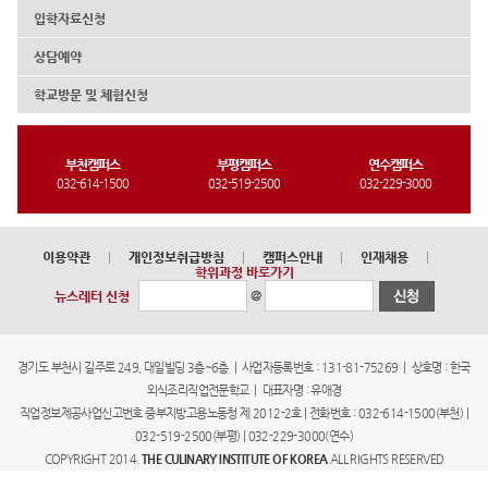
입학자료신청
상담예약
학교방문 및 체험신청
부천캠퍼스
부평캠퍼스
연수캠퍼스
032-614-1500
032-519-2500
032-229-3000
이용약관
|
개인정보취급방침
|
캠퍼스안내
|
인재채용
|
학위과정 바로가기
@
뉴스레터 신청
경기도 부천시 길주로 249, 대일빌딩 3층~6층 | 사업자등록번호 : 131-81-75269 | 상호명 : 한국
외식조리직업전문학교 | 대표자명 : 유애경
직업정보제공사업신고번호 중부지방고용노동청 제 2012-2호 | 전화번호 : 032-614-1500(부천) |
032-519-2500(부평) | 032-229-3000(연수)
COPYRIGHT 2014.
THE CULINARY INSTITUTE OF KOREA
ALL RIGHTS RESERVED