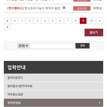
[연수캠퍼스]
한식조리기능사 재직자 일정..
유현상
답변완료
1
2
3
4
5
6
7
8
9
10
입학안내
원서다운로드
원서접수/합격자조회
자주묻는질문
온라인상담