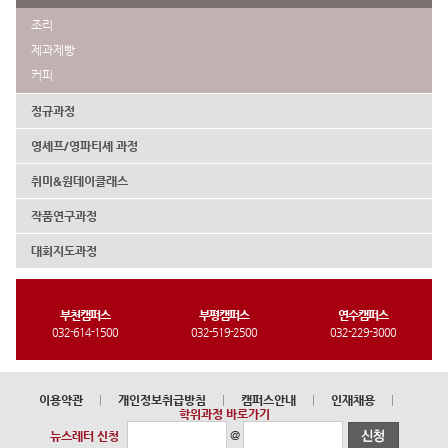
조리
제과제빵
커피
정규과정
영셰프/영파티셰 과정
취미&원데이클래스
작품연구과정
대회지도과정
부천캠퍼스
부평캠퍼스
연수캠퍼스
032-614-1500
032-519-2500
032-229-3000
이용약관
|
개인정보취급방침
|
캠퍼스안내
|
인재채용
|
학위과정 바로가기
@
뉴스레터 신청