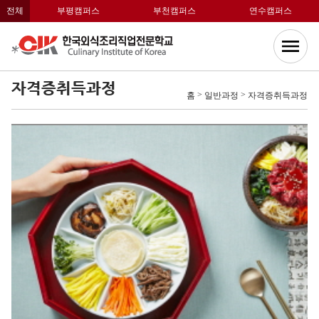
전체
부평캠퍼스
부천캠퍼스
연수캠퍼스
자격증취득과정
>
>
홈
일반과정
자격증취득과정