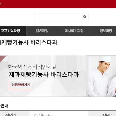
스
과제빵기능사 바리스타과
전체과정보기
전체과정보기
외식조리전공
자격증안내
호텔조리과
자격증취득과정
관광식음료전공
유학정보
양식,한식,중식조리
정규과정
식공간연출전공
대회정보
능사)
영셰프/영파티셰 과
국내외 취업정보
제과제빵기능사
정
파티쉐과
구인구직정보
취미&원데이클래스
제과제빵기능사
바리스타과
작품연구과정
상담하러가기
대회지도과정
과안내
교육기간
1년 (3월-12월)
교육시간