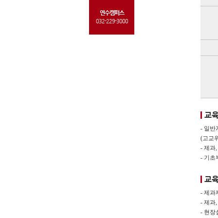
연수캠퍼스
032-229-3000
교
- 일
(고교
- 제
- 기
교
- 제과
- 제
- 현