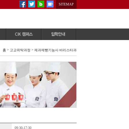
SITEMAP
공지사항
원서다운로드
>
>
홈
고교위탁과정
제과제빵기능사 바리스타과
CIK이벤트
원서접수/조회
학사일정
자주묻는질문
자료실
온라인상담
증명서 발급안내
입학자료신청
CIK갤러리
상담예약
CIK미디어
학교방문/체험
People&story
CIK홍보자료실
09:30-17:30