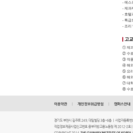
- 에
- 제
- 호
- 특
- 조
고교
① 제
② 수
③ 작
④ 해
⑤ 요
⑥ 해
⑦ 대
⑧ 수
이용약관
|
개인정보취급방침
|
캠퍼스안내
경기도 부천시 길주로 249, 대일빌딩 3층~6층 | 사업자등록번호 
직업정보제공사업신고번호 중부지방고용노동청 제 2012-2호 | 전화번호 :
COPYRIGHT 2014.
THE CULINARY INSTITUTE OF KOREA
A