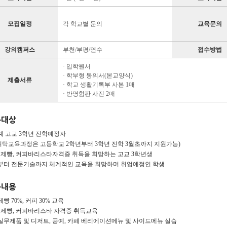
모집일정
각 학교별 문의
교육문의
강의캠퍼스
부천/부평/연수
접수방법
· 입학원서
· 학부형 동의서(본교양식)
제출서류
· 학교 생활기록부 사본 1매
· 반명함판 사진 2매
육대상
반계 고교 3학년 진학예정자
위탁교육과정은 고등학교 2학년부터 3학년 진학 3월초까지 지원가능)
과, 제빵, 커피바리스타자격증 취득을 희망하는 고교 3학년생
초부터 전문기술까지 체계적인 교육을 희망하며 취업예정인 학생
육내용
제빵 70%, 커피 30% 교육
과, 제빵, 커피바리스타 자격증 취득교육
장실무제품 및 디저트, 공예, 카페 베리에이션메뉴 및 사이드메뉴 실습