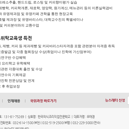
스프레소추출, 핸드드립, 로스팅 및 커피향미평가 실습
과제빵학, 커피학개론, 재료학, 영양학, 원가계산, 메뉴관리 등의 이론실력겸비
텔과 유명제과점 및 유명카페 견학을 통한 현장교육
급호텔 제과장 및 유명바리스타, 대학교수진의 특별세미나
리 및 커피분야와의 교환수업
위탁교육생 특전
과, 제빵, 커피 등 제과제빵 및 커피바리스타자격증 포함 관련분야 자격증 취득
료증발급 및 각종 협회장상 수상(취업이나 진학에 가산점부여)
품연구반 수강혜택
외 요리학교 유학혜택
리관련 각종대회 출전 및 수상
외연수의 기회제공
학진학 전문상담 및 연계
료 후 취업보장
뉴스레터 신청
|
인재채용
|
학위과정 바로가기
: 131-81-75269 | 상호명 : 한국외식조리직업전문학교 | 대표자명 : 유애경
 032-614-1500(부천) | 032-519-2500(부평) | 032-229-3000(연수)
LL RIGHTS RESERVED