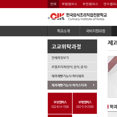
전체
부평캠퍼스
부천캠퍼스
연수캠퍼
이사장 인사말
전체과정보기
제
고교위탁과정
연혁 및 수상내역
국민내일배움카드제
(
CIK 조직도
조리과정
기
전체과정보기
CIK 비전
제과제빵과정
호텔조리과(양식,한식,중식)
CIK 교육특징
커피과정
제과제빵기능사 파티쉐과
산학협력MOU
학교시설
제과제빵기능사 바리스타과
학교강사안내
학교위치
부천캠퍼스
부평캠퍼스
인재채용
학
032-614-1500
032-519-2500