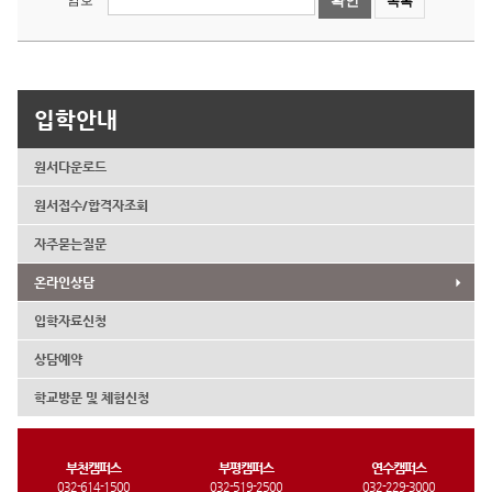
확인
목록
입학안내
원서다운로드
원서접수/합격자조회
자주묻는질문
온라인상담
입학자료신청
상담예약
학교방문 및 체험신청
부천캠퍼스
부평캠퍼스
연수캠퍼스
032-614-1500
032-519-2500
032-229-3000