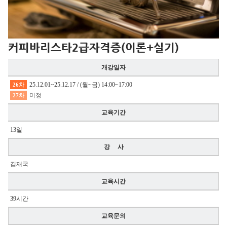
커피바리스타2급자격증(이론+실기)
개강일자
25.12.01~25.12.17 / (월~금) 14:00~17:00
26차
미정
27차
교육기간
13일
강 사
김재국
교육시간
39시간
교육문의