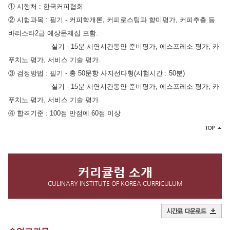
①
시행처
:
한국커피협회
②
시험과목
:
필기
-
커피학개론, 커피로스팅과 향미평가, 커피추출 등
바리스타2급 예상문제집 포함.
실기
-
15분 시연시간동안 준비평가, 에스프레소 평가, 카
푸치노 평가, 서비스 기술 평가.
③
검정방법
:
필기
- 총 50문항 사지선다형(시험시간 : 50분)
실기
-
15분 시연시간동안 준비평가, 에스프레소 평가, 카
푸치노 평가, 서비스 기술 평가.
④
합격기준
: 100
점 만점에
60
점 이상
커리큘럼 소개
CULINARY INSTITUTE OF KOREA CURRICULUM