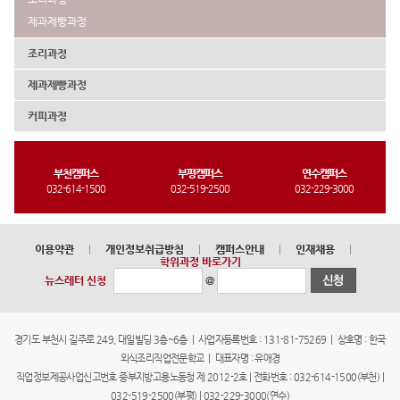
제과제빵과정
조리과정
제과제빵과정
커피과정
부천캠퍼스
부평캠퍼스
연수캠퍼스
032-614-1500
032-519-2500
032-229-3000
이용약관
|
개인정보취급방침
|
캠퍼스안내
|
인재채용
|
학위과정 바로가기
@
뉴스레터 신청
경기도 부천시 길주로 249, 대일빌딩 3층~6층 | 사업자등록번호 : 131-81-75269 | 상호명 : 한국
외식조리직업전문학교 | 대표자명 : 유애경
직업정보제공사업신고번호 중부지방고용노동청 제 2012-2호 | 전화번호 : 032-614-1500(부천) |
032-519-2500(부평) | 032-229-3000(연수)