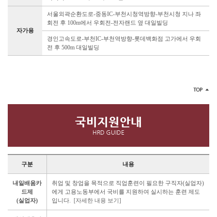
서울외곽순환도로-중동IC-부천시청역방향-부천시청 지나 좌
회전 후 100m에서 우회전-전자랜드 옆 대일빌딩
자가용
경인고속도로-부천IC-부천역방향-롯데백화점 고가에서 우회
전 후 500m 대일빌딩
국비지원안내
HRD GUIDE
구분
내용
내일배움카
취업 및 창업을 목적으로 직업훈련이 필요한 구직자(실업자)
드제
에게 고용노동부에서 국비를 지원하여 실시하는 훈련 제도
(실업자)
입니다.
[자세한 내용 보기]