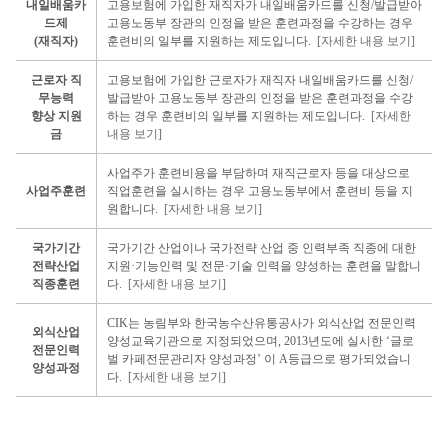
내일배움카
고용보험에 가입한 재직자가 내일배움카드를 신청/발급받아
드제
고용노동부 장관의 인정을 받은 훈련과정을 수강하는 경우
(재직자)
훈련비의 일부를 지원하는 제도입니다.
[자세한 내용 보기]
근로자 직
고용보험에 가입한 근로자가 재직자 내일배움카드를 신청/
무능력
발급받아 고용노동부 장관의 인정을 받은 훈련과정을 수강
향상 지원
하는 경우 훈련비의 일부를 지원하는 제도입니다.
[자세한
금
내용 보기]
사업주가 훈련비용을 부담하며 재직근로자 등을 대상으로
사업주훈련
직업훈련을 실시하는 경우 고용노동부에서 훈련비 등을 지
원합니다.
[자세한 내용 보기]
국가기간
국가기간 산업이나 국가전략 산업 중 인력부족 직종에 대한
전략산업
지원·기능인력 및 전문·기술 인력을 양성하는 훈련을 말합니
직종훈련
다.
[자세한 내용 보기]
CIK는 농림부와 한국농수산유통공사가 외식산업 전문인력
외식산업
양성교육기관으로 지정되었으며, 2013년도에 실시한 ‘글로
전문인력
벌 카페전문관리자 양성과정’ 이 A등급으로 평가되었습니
양성과정
다.
[자세한 내용 보기]