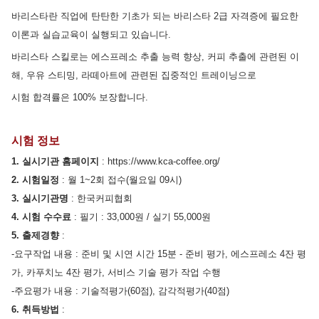
바리스타란 직업에 탄탄한 기초가 되는 바리스타 2급 자격증에 필요한
이론과 실습교육이 실행되고 있습니다.
바리스타 스킬로는 에스프레소 추출 능력 향상, 커피 추출에 관련된 이
해, 우유 스티밍, 라떼아트에 관련된 집중적인 트레이닝으로
시험 합격률은 100% 보장합니다.
시험 정보
1.
실시기관 홈페이지
:
https://www.kca-coffee.org
/
2.
시험일정
: 월 1~2회 접수(월요일 09시)
3.
실시기관명
:
한국커피협회
4.
시험 수수료
:
필기
:
33,000원
/
실기
55,000원
5.
출
제경향
:
-요구작업 내용 :
준비 및 시연 시간 15분 - 준비 평가, 에스프레소 4잔 평
가, 카푸치노 4잔 평가, 서비스 기술 평가 작업 수행
-
주요평가 내용 : 기술적평가(60점), 감각적평가(40점)
6.
취득방법
: