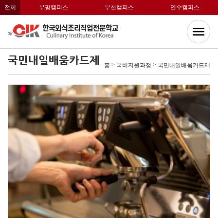
전체
부평캠퍼스
부천캠퍼스
연수캠퍼스
국민내일배움카드제
>
>
홈
국비지원과정
국민내일배움카드제